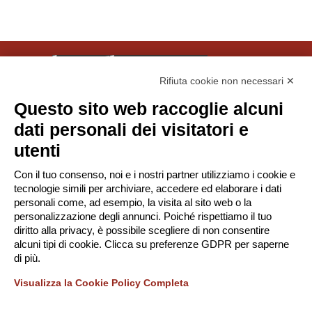
Rifiuta cookie non necessari ✕
Questo sito web raccoglie alcuni
© Tinexta Innovation Hub S.p.A. 2026
dati personali dei visitatori e
P. IVA 02182620357
utenti
Società soggetta alla Direzione e Coordinamento di
Con il tuo consenso, noi e i nostri partner utilizziamo i cookie e
Tinexta S.p.A.
tecnologie simili per archiviare, accedere ed elaborare i dati
-
Privacy Policy
Gestione Cookie
personali come, ad esempio, la visita al sito web o la
personalizzazione degli annunci. Poiché rispettiamo il tuo
diritto alla privacy, è possibile scegliere di non consentire
alcuni tipi di cookie. Clicca su preferenze GDPR per saperne
Scarica la App!
di più.
Visualizza la Cookie Policy Completa