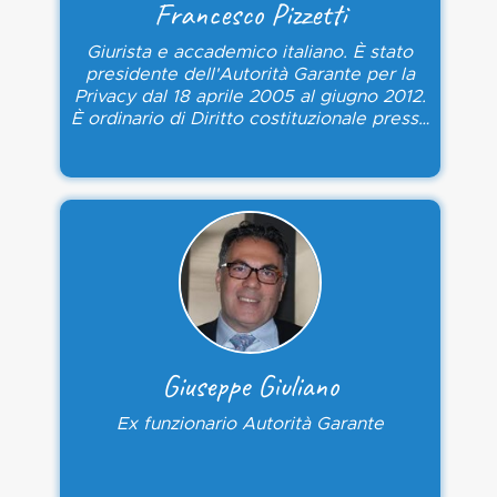
Francesco Pizzetti
Giurista e accademico italiano. È stato
presidente dell'Autorità Garante per la
Privacy dal 18 aprile 2005 al giugno 2012.
È ordinario di Diritto costituzionale presso
l'Università degli Studi di Torino dal 1980
Giuseppe Giuliano
Ex funzionario Autorità Garante