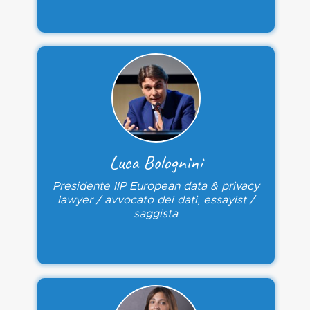
Luca Bolognini
Presidente IIP European data & privacy
lawyer / avvocato dei dati, essayist /
saggista