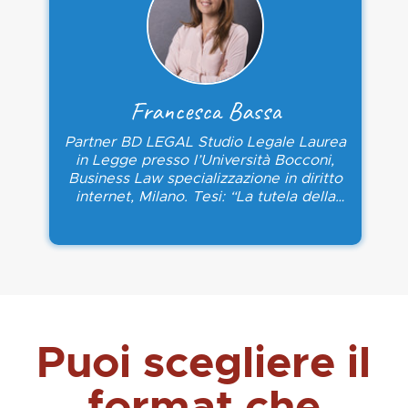
Francesca Bassa
Partner BD LEGAL Studio Legale Laurea
in Legge presso l’Università Bocconi,
Business Law specializzazione in diritto
internet, Milano. Tesi: “La tutela della
privacy e tecniche di pubblicità online”.
Master Universitario di II livello in
“Sicurezza delle informazioni e
Informazione strategica” (SIIS) presso
l’Università La Sapienza (dipartimento di
ingegneria informatica) conseguito con
borsa di studio della Presidenza del
Consiglio. Tesi: “Il funzionamento e la
Puoi scegliere il
privacy nei CERTs italiani ed esteri”.
Master Federprivacy in “Privacy Officer e
format che
Consulente della privacy”, Roma. Lawful