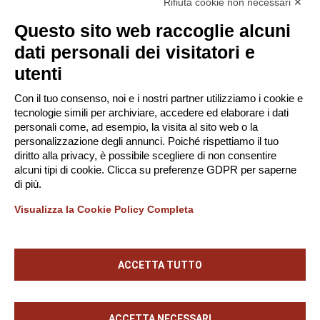
Rifiuta cookie non necessari ✕
Questo sito web raccoglie alcuni
© Tinexta Innovation Hub S.p.A. 2026
dati personali dei visitatori e
P. IVA 02182620357
utenti
Società soggetta alla Direzione e Coordinamento di
Con il tuo consenso, noi e i nostri partner utilizziamo i cookie e
Tinexta S.p.A.
tecnologie simili per archiviare, accedere ed elaborare i dati
-
Privacy Policy
Gestione Cookie
personali come, ad esempio, la visita al sito web o la
personalizzazione degli annunci. Poiché rispettiamo il tuo
diritto alla privacy, è possibile scegliere di non consentire
alcuni tipi di cookie. Clicca su preferenze GDPR per saperne
Scarica la App!
di più.
Visualizza la Cookie Policy Completa
ACCETTA TUTTO
ACCETTA NECESSARI