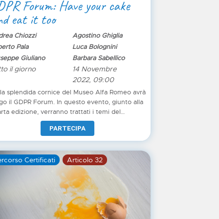
DPR Forum: Have your cake
d eat it too
rea Chiozzi
Agostino Ghiglia
erto Pala
Luca Bolognini
seppe Giuliano
Barbara Sabellico
to il giorno
14 Novembre
2022, 09:00
la splendida cornice del Museo Alfa Romeo avrà
go il GDPR Forum. In questo evento, giunto alla
rta edizione, verranno trattati i temi del
keting, del metaverso, dei sistemi a supporto
PARTECIPA
la comunicazione digitale in conformità con il
eral Data Protection Regulation
rcorso Certificati
Articolo 32