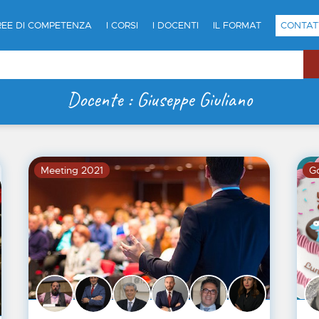
REE DI COMPETENZA
I CORSI
I DOCENTI
IL FORMAT
CONTAT
Docente : Giuseppe Giuliano
Meeting 2021
G