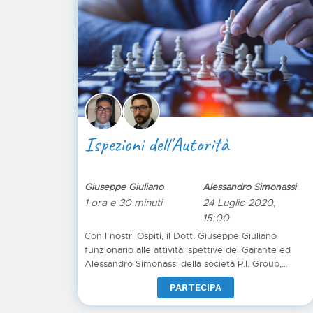
Ispezioni dell'Autorità
Giuseppe Giuliano
Alessandro Simonassi
1 ora e 30 minuti
24 Luglio 2020,
15:00
Con I nostri Ospiti, il Dott. Giuseppe Giuliano
funzionario alle attività ispettive del Garante ed
Alessandro Simonassi della società P.I. Group,
consulente Certificato, parleremo delle attività
PARTECIPA
ispettive effettuate dal Garante, dei buoni
comportamenti da osservare.