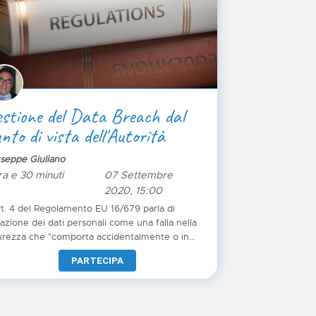
stione del Data Breach dal
nto di vista dell'Autorità
seppe Giuliano
ra e 30 minuti
07 Settembre
2020, 15:00
rt. 4 del Regolamento EU 16/679 parla di
lazione dei dati personali come una falla nella
urezza che "comporta accidentalmente o in
o illecito la distruzione, la perdita, la modifica,
PARTECIPA
divulgazione non autorizzata o l’accesso ai dati
sonali trasmessi, conservati o comunque
ostro ospite il Dott. Giuseppe
liano funzionario alle attività ispettive