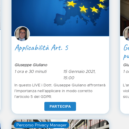
Applicabilità Art. 5
Ge
pu
Giuseppe Giuliano
Giu
1 ora e 30 minuti
15 Gennaio 2021,
1 o
15:00
In questo LIVE i Dott. Giuseppe Giuliano affronterà
L’a
l'importanza nell'applicare in modo corretto
vio
l'articolo 5 del GDPR.
sic
mod
PARTECIPA
la 
per
trattati". Con il n
Percorso Privacy Manager
Giu