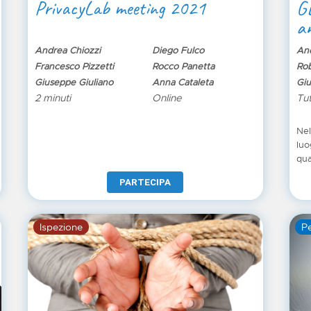
PrivacyLab meeting 2021
G
an
Andrea Chiozzi
Diego Fulco
And
Francesco Pizzetti
Rocco Panetta
Rob
Giuseppe Giuliano
Anna Cataleta
Giu
2 minuti
Online
Tut
Nel
luo
qua
mar
PARTECIPA
del
Gen
Ispezione
Pe