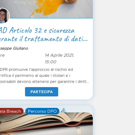
D Articolo 32 e sicurezza
rante il trattamento di dati
rsonali
seppe Giuliano
ore
14 Aprile 2021,
15:00
GDPR promuove l'approccio al rischio ed
ntifica il perimetro al quale i titolari e i
ponsabili devono attenersi per garantire i diritti
li interessati.
PARTECIPA
ata Breach
Percorso DPO