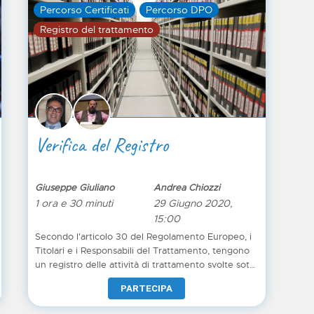
par
Percorso Certificati
Percorso DPO
vis
Registro del trattamento
si 
Verifica del Registro
Giuseppe Giuliano
Andrea Chiozzi
1 ora e 30 minuti
29 Giugno 2020,
15:00
Secondo l'articolo 30 del Regolamento Europeo, i
Titolari e i Responsabili del Trattamento, tengono
un registro delle attività di trattamento svolte sotto
la propria responsabilità. Tali registri conterranno i
PARTECIPA
dati di contatto dei titolari, le finalità dei
trattamenti, la descrizione delle categorie degli