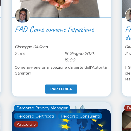
FAD Come avviene l'ispezione
FA
du
pe
Giuseppe Giuliano
Giu
2 ore
18 Giugno 2021,
2 
15:00
Come avviene una ispezione da parte dell'Autorità
Il 
Garante?
ide
res
deg
PARTECIPA
Percorso Privacy Manager
D
Percorso Certificati
Percorso Consulenti
Articolo 5