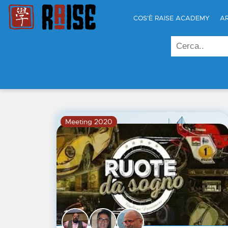
COS'È RAISE ACADEMY
A
Meeting 2020