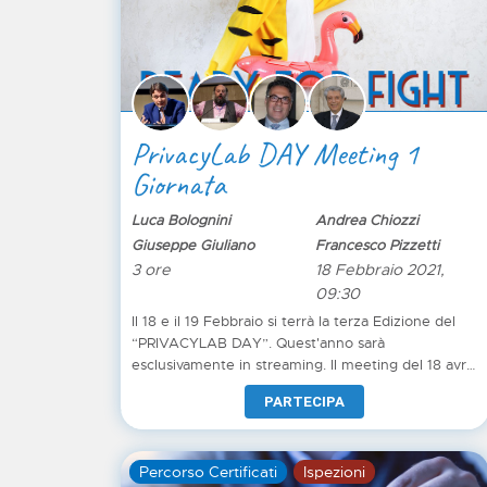
PrivacyLab DAY Meeting 1
Giornata
Luca Bolognini
Andrea Chiozzi
Giuseppe Giuliano
Francesco Pizzetti
3 ore
18 Febbraio 2021,
09:30
Il 18 e il 19 Febbraio si terrà la terza Edizione del
“PRIVACYLAB DAY”. Quest'anno sarà
esclusivamente in streaming. Il meeting del 18 avrà
come tema principale la gestione dei fornitori
PARTECIPA
come responsabili esterni e si svolgerà al mattino.
Percorso Certificati
Ispezioni