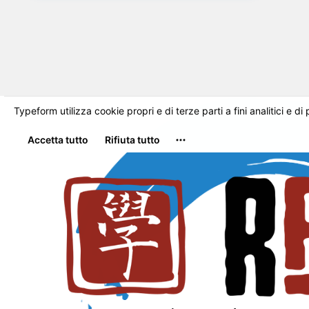
interessati, le categorie di dati personali coinvolti, a
chi vengono comunicati i dati, se ci sono dei
trasferimenti extra UE ed infine i termini per la
cancellazione. Con il nostro speciale ospite Dott.
Giuseppe Giuliano delle attività ispettive del
Garante, parleremo di come dovrà essere
verificato il Registro dei Trattamenti. Verificarne la
coerenza, le formalità e in sostanza tutte le
informazioni che chi effettua la verifica, si aspetta
di trovare.