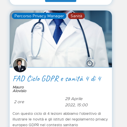
un “whistleblower”? Quale può essere il contenuto di
una segnalazione anonima, affinché questa venga
Percorso Privacy Manager
Sanità
considerata tale? Quali sono le tutele nei confronti dei
segnalanti, quali gli obblighi per le aziende italiane?
FAD Ciclo GDPR e sanità 4 di 4
Mauro
Alovisio
29 Aprile
2 ore
2022, 15:00
Con questo ciclo di 4 lezioni abbiamo l'obiettivo di
illustrare le novità e gli istituti del regolamento privacy
europeo GDPR nel contesto sanitario