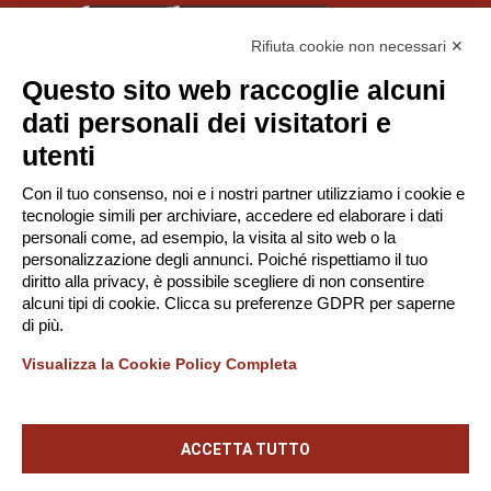
Rifiuta cookie non necessari ✕
Questo sito web raccoglie alcuni
© Tinexta Innovation Hub S.p.A. 2026
dati personali dei visitatori e
P. IVA 02182620357
utenti
Società soggetta alla Direzione e Coordinamento di
Con il tuo consenso, noi e i nostri partner utilizziamo i cookie e
Tinexta S.p.A.
tecnologie simili per archiviare, accedere ed elaborare i dati
-
Privacy Policy
Gestione Cookie
personali come, ad esempio, la visita al sito web o la
personalizzazione degli annunci. Poiché rispettiamo il tuo
diritto alla privacy, è possibile scegliere di non consentire
alcuni tipi di cookie. Clicca su preferenze GDPR per saperne
Scarica la App!
di più.
Visualizza la Cookie Policy Completa
ACCETTA TUTTO