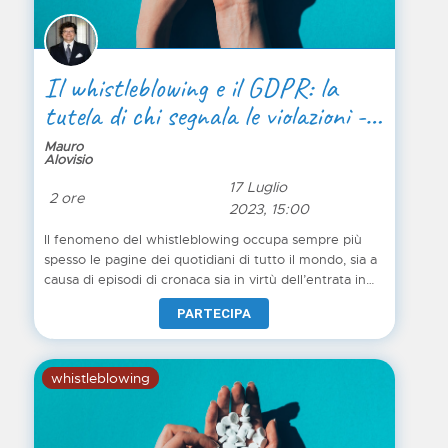
Il whistleblowing e il GDPR: la
tutela di chi segnala le violazioni -
Parte 3 di 3
Mauro
Alovisio
17 Luglio
2 ore
2023, 15:00
Il fenomeno del whistleblowing occupa sempre più
spesso le pagine dei quotidiani di tutto il mondo, sia a
causa di episodi di cronaca sia in virtù dell’entrata in
vigore della Direttiva Europea. Tuttavia sono ancora
PARTECIPA
molti i dubbi al riguardo: chi può essere considerato
un “whistleblower”? Quale può essere il contenuto di
una segnalazione anonima, affinché questa venga
whistleblowing
considerata tale? Quali sono le tutele nei confronti dei
segnalanti, quali gli obblighi per le aziende italiane?