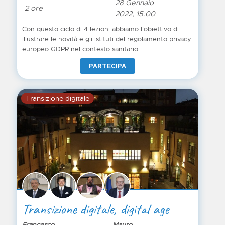
28 Gennaio
2 ore
2022, 15:00
Con questo ciclo di 4 lezioni abbiamo l'obiettivo di
illustrare le novità e gli istituti del regolamento privacy
europeo GDPR nel contesto sanitario
PARTECIPA
Transizione digitale
Transizione digitale, digital age
Francesco
Mauro