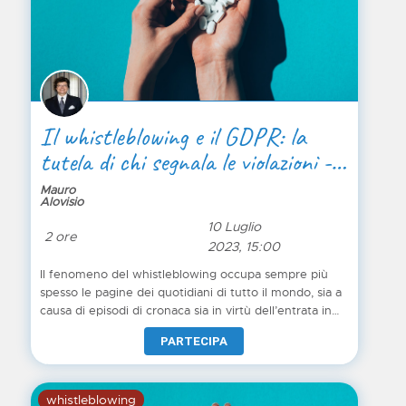
Il whistleblowing e il GDPR: la
tutela di chi segnala le violazioni -
Parte 2 di 3
Mauro
Alovisio
10 Luglio
2 ore
2023, 15:00
Il fenomeno del whistleblowing occupa sempre più
spesso le pagine dei quotidiani di tutto il mondo, sia a
causa di episodi di cronaca sia in virtù dell’entrata in
vigore della Direttiva Europea. Tuttavia sono ancora
PARTECIPA
molti i dubbi al riguardo: chi può essere considerato
un “whistleblower”? Quale può essere il contenuto di
una segnalazione anonima, affinché questa venga
whistleblowing
considerata tale? Quali sono le tutele nei confronti dei