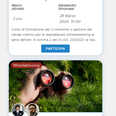
Mauro
Alessandro
Alovisio
Simonassi
29 Marzo
2 ore
2024, 15:00
Corso di formazione per il ricevente o gestore del
canale interno per le segnalazioni whistleblowing ai
sensi dell’art. 4 comma 2 del D.LGS. 24/2023: le fasi
dell'iniziativa preliminare di esame, la fase istruttoria, le
PARTECIPA
indagini, la fase decisoria, riscontro e comunicazione
degli esiti
Whistleblowing