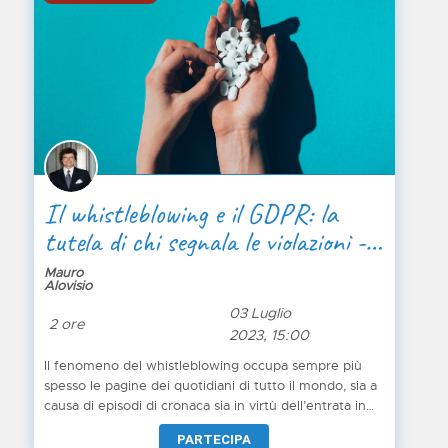
segnalanti, quali gli obblighi per le aziende italiane?
Il whistleblowing e il GDPR: la
tutela di chi segnala le violazioni -
Parte 1 di 3
Mauro
Alovisio
03 Luglio
2 ore
2023, 15:00
Il fenomeno del whistleblowing occupa sempre più
spesso le pagine dei quotidiani di tutto il mondo, sia a
causa di episodi di cronaca sia in virtù dell’entrata in
vigore della Direttiva Europea. Tuttavia sono ancora
PARTECIPA
molti i dubbi al riguardo: chi può essere considerato