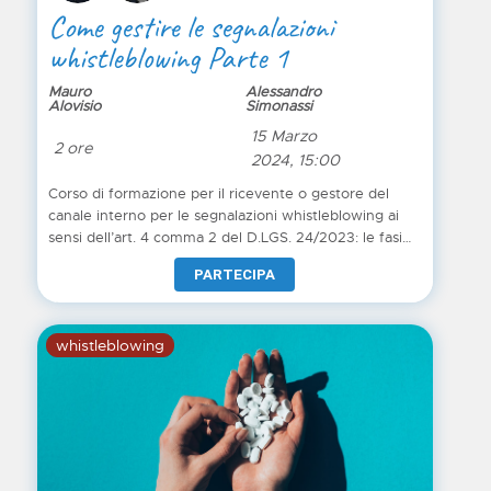
Come gestire le segnalazioni
whistleblowing Parte 1
Mauro
Alessandro
Alovisio
Simonassi
15 Marzo
2 ore
2024, 15:00
Corso di formazione per il ricevente o gestore del
canale interno per le segnalazioni whistleblowing ai
sensi dell’art. 4 comma 2 del D.LGS. 24/2023: le fasi
dell'iniziativa preliminare di esame, la fase istruttoria, le
PARTECIPA
indagini, la fase decisoria, riscontro e comunicazione
degli esiti
whistleblowing