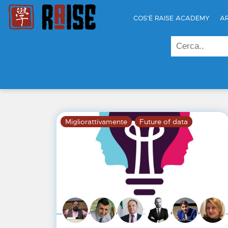
COS'È RAISE ACADEMY
A
Migliorattivamente
Future of data