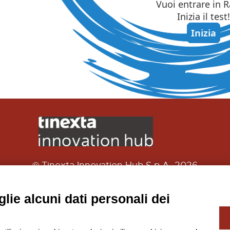
© Tinexta Innovation Hub S.p.A. 2026
P. IVA 02182620357
à soggetta alla Direzione e Coordinamento di Tinexta
lie alcuni dati personali dei
-
Privacy Policy
Gestione Cookie