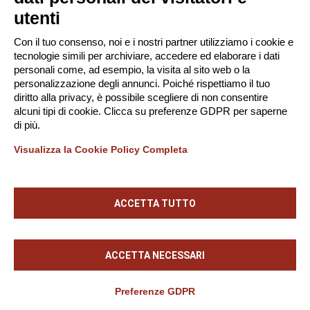
P. IVA 02182620357
utenti
Società soggetta alla Direzione e Coordinamento di
Con il tuo consenso, noi e i nostri partner utilizziamo i cookie e
Tinexta S.p.A.
tecnologie simili per archiviare, accedere ed elaborare i dati
-
Privacy Policy
Gestione Cookie
personali come, ad esempio, la visita al sito web o la
personalizzazione degli annunci. Poiché rispettiamo il tuo
diritto alla privacy, è possibile scegliere di non consentire
alcuni tipi di cookie. Clicca su preferenze GDPR per saperne
Scarica la App!
di più.
Visualizza la Cookie Policy Completa
ACCETTA TUTTO
ACCETTA NECESSARI
Preferenze GDPR