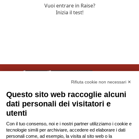
Rifiuta cookie non necessari ✕
Questo sito web raccoglie alcuni
© Tinexta Innovation Hub S.p.A. 2026
dati personali dei visitatori e
P. IVA 02182620357
utenti
Società soggetta alla Direzione e Coordinamento di
Con il tuo consenso, noi e i nostri partner utilizziamo i cookie e
Tinexta S.p.A.
tecnologie simili per archiviare, accedere ed elaborare i dati
-
Privacy Policy
Gestione Cookie
personali come, ad esempio, la visita al sito web o la