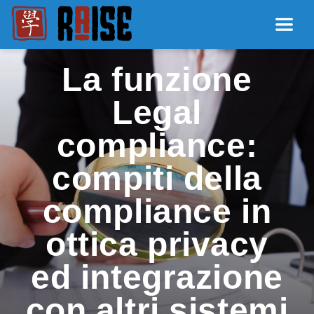
La funzione
Legal
compliance:
compiti della
compliance in
ottica privacy
ed integrazione
con altri sistemi