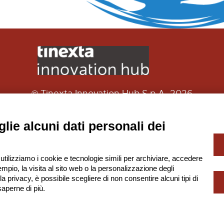
© Tinexta Innovation Hub S.p.A. 2026
P. IVA 02182620357
à soggetta alla Direzione e Coordinamento di Tinexta
lie alcuni dati personali dei
-
Privacy Policy
Gestione Cookie
 utilizziamo i cookie e tecnologie simili per archiviare, accedere
mpio, la visita al sito web o la personalizzazione degli
lla privacy, è possibile scegliere di non consentire alcuni tipi di
Scarica la App!
aperne di più.