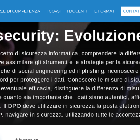
REE DI COMPETENZA
I CORSI
I DOCENTI
IL FORMAT
CONTAT
ecurity: Evoluzion
tto di sicurezza informatica, comprendere la differ
e assimilare gli strumenti e le strategie per la sicure
che di social engineering ed il phishing, riconoscer
rd per proteggere i dati. Conoscere le misure di sicu
 l’eventuale efficacia, distinguere la differenza di mi
uanto sia importante che i dati siano autentici, affid
. Il DPO deve utilizzare in sicurezza la posta elettron
 navigare in sicurezza, utilizzando tutte le accortez