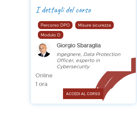
I dettagli del corso
Percorso DPO
Misure sicurezza
Modulo D
Giorgio Sbaraglia
Ingegnere, Data Protection
Officer, esperto in
Cybersecurity
Online
1 ora
ACCEDI AL CORSO