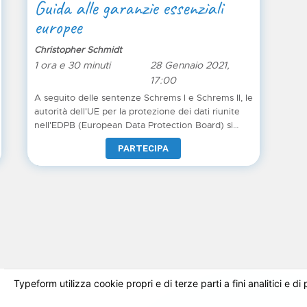
Guida alle garanzie essenziali
europee
Christopher Schmidt
1 ora e 30 minuti
28 Gennaio 2021,
17:00
A seguito delle sentenze Schrems I e Schrems II, le
autorità dell'UE per la protezione dei dati riunite
nell'EDPB (European Data Protection Board) si
sono ispirate alla giurisprudenza di due massime
PARTECIPA
corti di giustizia in Europa per identificare le
Garanzie Essenziali Europee, che devono essere
rispettate nel trasferimento dei dati personali.