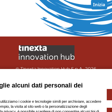
© Tinexta Innovation Hub S.p.A. 2026
P. IVA 02182620357
à soggetta alla Direzione e Coordinamento di Tinexta
lie alcuni dati personali dei
-
Privacy Policy
Gestione Cookie
 utilizziamo i cookie e tecnologie simili per archiviare, accedere
mpio, la visita al sito web o la personalizzazione degli
lla privacy, è possibile scegliere di non consentire alcuni tipi di