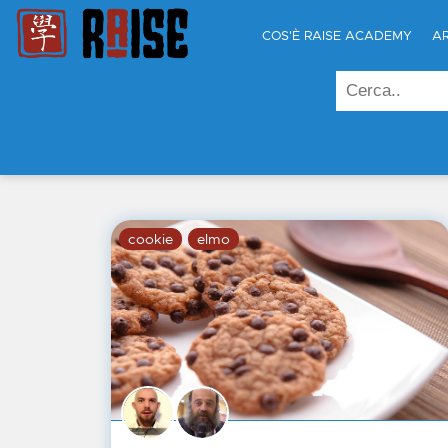
COS'È RAISE ACADEMY
A
cookie
elmo