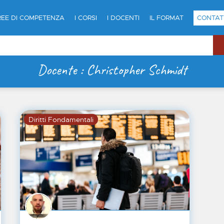
REE DI COMPETENZA
I CORSI
I DOCENTI
IL FORMAT
CONTAT
Docente : Christopher Schmidt
Diritti Fondamentali