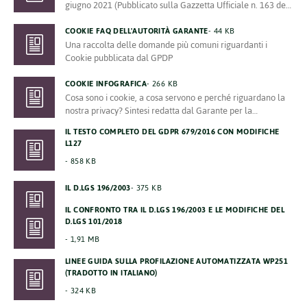
giugno 2021 (Pubblicato sulla Gazzetta Ufficiale n. 163 del
9 luglio 2021)
COOKIE FAQ DELL'AUTORITÀ GARANTE
44 KB
Una raccolta delle domande più comuni riguardanti i
Cookie pubblicata dal GPDP
COOKIE INFOGRAFICA
266 KB
Cosa sono i cookie, a cosa servono e perché riguardano la
nostra privacy? Sintesi redatta dal Garante per la
Protezione dei Dati Personali
IL TESTO COMPLETO DEL GDPR 679/2016 CON MODIFICHE
L127
858 KB
IL D.LGS 196/2003
375 KB
IL CONFRONTO TRA IL D.LGS 196/2003 E LE MODIFICHE DEL
D.LGS 101/2018
1,91 MB
LINEE GUIDA SULLA PROFILAZIONE AUTOMATIZZATA WP251
(TRADOTTO IN ITALIANO)
324 KB