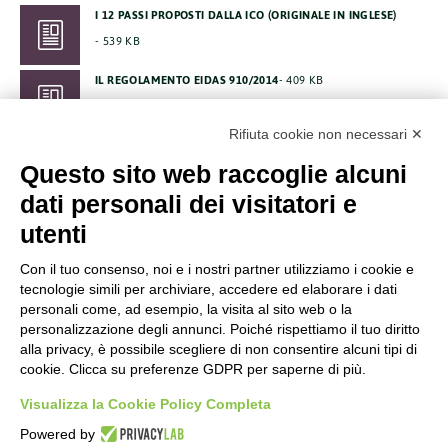
I 12 PASSI PROPOSTI DALLA ICO (ORIGINALE IN INGLESE)
539 KB
IL REGOLAMENTO EIDAS 910/2014
409 KB
LE LINEE GUIDA SULLA DPIA WP29 (IN INGLESE)
1 MB
Rifiuta cookie non necessari ✕
CODICE ETICO DEL GRUPPO TINEXTA
249 KB
Questo sito web raccoglie alcuni
MODELLO ORGANIZZATIVO PRIVACYLAB
624 KB
dati personali dei visitatori e
utenti
Con il tuo consenso, noi e i nostri partner utilizziamo i cookie e
tecnologie simili per archiviare, accedere ed elaborare i dati
personali come, ad esempio, la visita al sito web o la
Società soggetta alla Direzione
personalizzazione degli annunci. Poiché rispettiamo il tuo diritto
e Coordinamento di Tinexta
S.p.A.
alla privacy, è possibile scegliere di non consentire alcuni tipi di
cookie. Clicca su preferenze GDPR per saperne di più.
CORPORATE
Certificazioni
Visualizza la Cookie Policy Completa
Informativa Sulla Privacy
Powered by