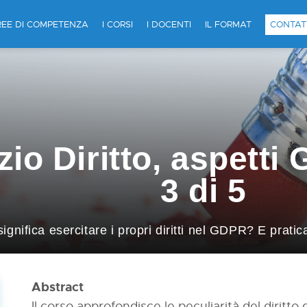
REE DI COMPETENZA
I CORSI
I DOCENTI
IL FORMAT
CONTAT
io Diritto, aspett
3 di 5
ignifica esercitare i propri diritti nel GDPR? E prat
Abstract
Il corso approfondisce le peculiarità del diritto 