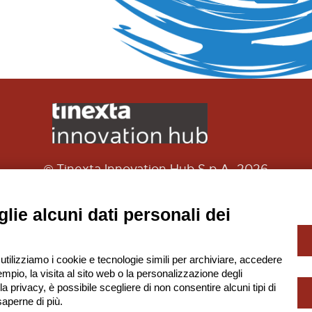
© Tinexta Innovation Hub S.p.A. 2026
P. IVA 02182620357
à soggetta alla Direzione e Coordinamento di Tinexta
lie alcuni dati personali dei
-
Privacy Policy
Gestione Cookie
 utilizziamo i cookie e tecnologie simili per archiviare, accedere
mpio, la visita al sito web o la personalizzazione degli
lla privacy, è possibile scegliere di non consentire alcuni tipi di
Scarica la App!
aperne di più.