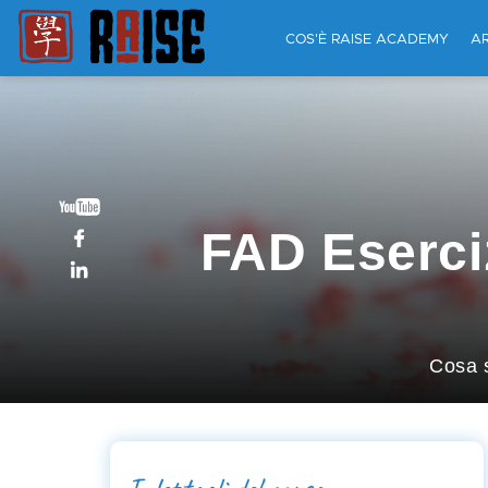
COS'È RAISE ACADEMY
A
FAD Eserciz
Cosa s