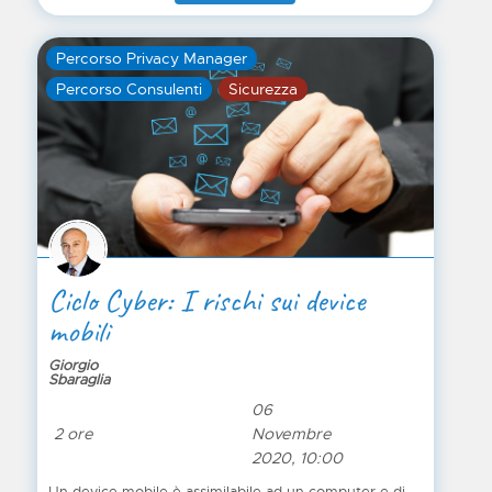
Percorso Privacy Manager
Percorso Consulenti
Sicurezza
Ciclo Cyber: I rischi sui device
mobili
Giorgio
Sbaraglia
06
2 ore
Novembre
2020, 10:00
Un device mobile è assimilabile ad un computer e di