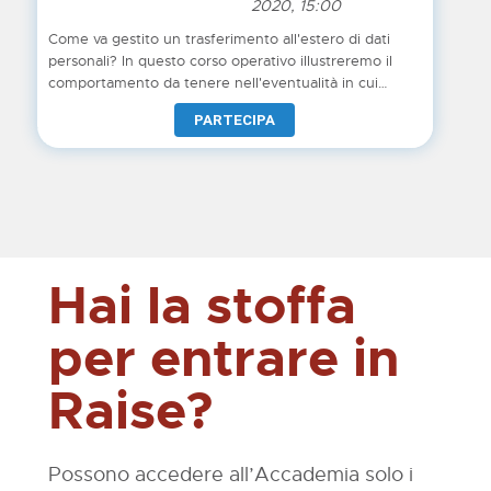
2020, 15:00
Come va gestito un trasferimento all'estero di dati
personali? In questo corso operativo illustreremo il
comportamento da tenere nell'eventualità in cui
l'azienda si avvalga di fornitori dove viene coinvolto
PARTECIPA
almeno un trattamento che implica il trasferimento
dentro e fuori l'UE
Hai la stoffa
per entrare in
Raise?
Possono accedere all’Accademia solo i