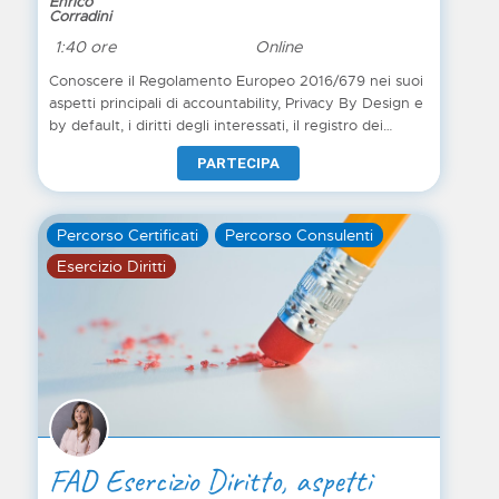
Enrico
Corradini
1:40 ore
Online
Conoscere il Regolamento Europeo 2016/679 nei suoi
aspetti principali di accountability, Privacy By Design e
by default, i diritti degli interessati, il registro dei
trattamenti, la valutazione dell'impatto. Conoscere
PARTECIPA
l'approccio al rischio, la valutazione del data breach.
Percorso Certificati
Percorso Consulenti
Esercizio Diritti
FAD Esercizio Diritto, aspetti