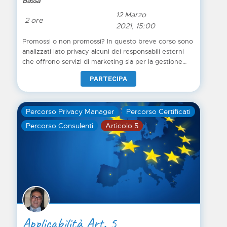
Bassa
marketing, differenze e garanzie
12 Marzo
2 ore
2021, 15:00
Promossi o non promossi? In questo breve corso sono
analizzati lato privacy alcuni dei responsabili esterni
che offrono servizi di marketing sia per la gestione
delle newsletter o attività di profilazione, sia per la
PARTECIPA
creazione di e-commerce o la gestione di
marketplace.
Percorso Privacy Manager
Percorso Certificati
Percorso Consulenti
Articolo 5
Applicabilità Art. 5