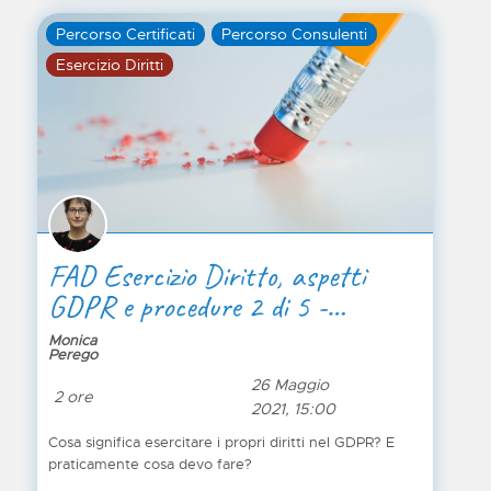
Percorso Certificati
Percorso Consulenti
Esercizio Diritti
FAD Esercizio Diritto, aspetti
GDPR e procedure 2 di 5 -
PRATICA
Monica
Perego
26 Maggio
2 ore
2021, 15:00
Cosa significa esercitare i propri diritti nel GDPR? E
praticamente cosa devo fare?