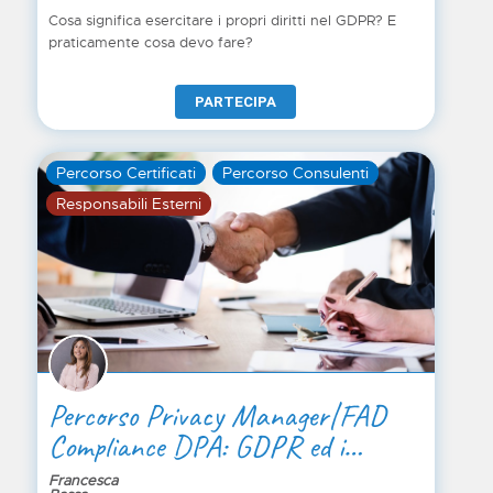
Cosa significa esercitare i propri diritti nel GDPR? E
praticamente cosa devo fare?
PARTECIPA
Percorso Certificati
Percorso Consulenti
Responsabili Esterni
Percorso Privacy Manager|FAD
Compliance DPA: GDPR ed i
responsabili esterni nel settore del
Francesca