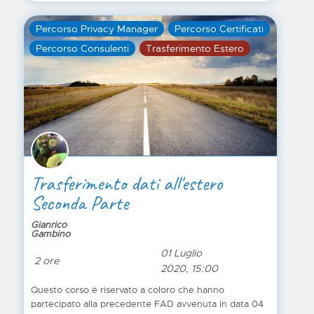
argomenti le nozioni principali a chi intende
promuoversi o promuovere prodotti e servizi. Ad
Percorso Privacy Manager
Percorso Certificati
esempio, si pensi all’attività di trattamento dati
personali non solo digitale, ma più tradizionale,
Percorso Consulenti
Trasferimento Estero
all’organizzazione di eventi e fiere, alla creazione di
mailing list e al telemarketing.
Trasferimento dati all'estero
Seconda Parte
Gianrico
Gambino
01 Luglio
2 ore
2020, 15:00
Questo corso è riservato a coloro che hanno
partecipato alla precedente FAD avvenuta in data 04