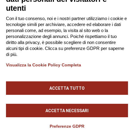
P. IVA 02182620357
utenti
Società soggetta alla Direzione e Coordinamento di
Con il tuo consenso, noi e i nostri partner utilizziamo i cookie e
Tinexta S.p.A.
tecnologie simili per archiviare, accedere ed elaborare i dati
-
Privacy Policy
Gestione Cookie
personali come, ad esempio, la visita al sito web o la
personalizzazione degli annunci. Poiché rispettiamo il tuo
diritto alla privacy, è possibile scegliere di non consentire
alcuni tipi di cookie. Clicca su preferenze GDPR per saperne
Scarica la App!
di più.
Visualizza la Cookie Policy Completa
ACCETTA TUTTO
ACCETTA NECESSARI
Preferenze GDPR