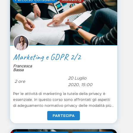
e su cui lavorare nella sostanza, per organizzare e
gestire l’esercizio dei diritti dell’interessato.
Marketing e GDPR 2/2
Francesca
Bassa
20 Luglio
2 ore
2020, 15:00
Per le attività di marketing la tutela della privacy è
essenziale. In questo corso sono affrontati gli aspetti
di adeguamento normativo privacy delle modalità più
utilizzate nell’ambito della comunicazione, l’obiettivo
PARTECIPA
del corso è quello di trasmettere attraverso tre macro-
argomenti le nozioni principali a chi intende
promuoversi o promuovere prodotti e servizi. Ad