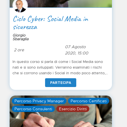
Ciclo Cyber: Social Media in
sicurezza
Giorgio
Sbaraglia
07 Agosto
2 ore
2020, 15:00
In questo corso si parla di come i Social Media sono
nati e si sono sviluppati. Verranno esaminati i rischi
che si corrono usando i Social in modo poco attento,
perché – è noto – sui Social abbassiamo la guardia e
PARTECIPA
diventiamo più vulnerabili. Vedremo alcuni casi famosi
ed istruttivi di uso sbagliato dei Social (con
conseguenze talvolta molto gravi). Si parlerà poi dei
Percorso Privacy Manager
Percorso Certificati
principali attacchi e delle truffe che ci vengono
portate attraverso i Social (dal furto d’identità alla
Percorso Consulenti
Esercizio Diritti
Sextorsion). Tratteremo le fake news: esempi famosi e
come riconoscerle. Nella parte finale del corso si
spiegherà come un uso attento e programmato dei