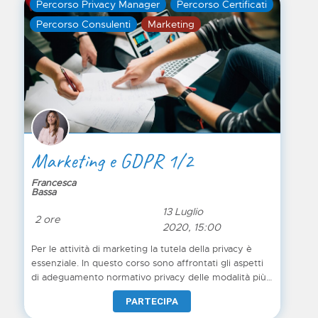
Percorso Privacy Manager
Percorso Certificati
esempio, si pensi all’attività di trattamento dati
personali non solo digitale, ma più tradizionale,
Percorso Consulenti
Marketing
all’organizzazione di eventi e fiere, alla creazione di
mailing list e al telemarketing.
Marketing e GDPR 1/2
Francesca
Bassa
13 Luglio
2 ore
2020, 15:00
Per le attività di marketing la tutela della privacy è
essenziale. In questo corso sono affrontati gli aspetti
di adeguamento normativo privacy delle modalità più
utilizzate nell’ambito della comunicazione, l’obiettivo
PARTECIPA
del corso è quello di trasmettere attraverso tre macro-