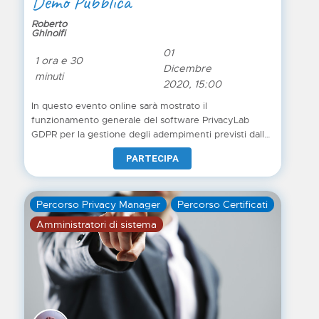
Demo Pubblica
Roberto
Ghinolfi
01
1 ora e 30
Dicembre
minuti
2020, 15:00
In questo evento online sarà mostrato il
funzionamento generale del software PrivacyLab
GDPR per la gestione degli adempimenti previsti dalla
normativa sulla privacy.
PARTECIPA
Percorso Privacy Manager
Percorso Certificati
Amministratori di sistema