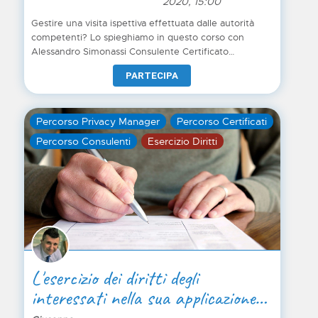
2020, 15:00
Gestire una visita ispettiva effettuata dalle autorità
competenti? Lo spieghiamo in questo corso con
Alessandro Simonassi Consulente Certificato
Privacylab
PARTECIPA
Percorso Privacy Manager
Percorso Certificati
Percorso Consulenti
Esercizio Diritti
L'esercizio dei diritti degli
interessati nella sua applicazione
pratica