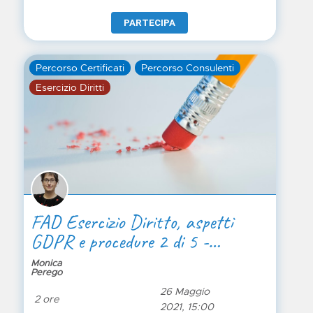
PARTECIPA
Percorso Certificati
Percorso Consulenti
Esercizio Diritti
FAD Esercizio Diritto, aspetti
GDPR e procedure 2 di 5 -
PRATICA
Monica
Perego
26 Maggio
2 ore
2021, 15:00