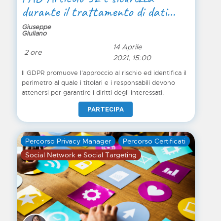
durante il trattamento di dati
personali
Giuseppe
Giuliano
14 Aprile
2 ore
2021, 15:00
Il GDPR promuove l'approccio al rischio ed identifica il
perimetro al quale i titolari e i responsabili devono
attenersi per garantire i diritti degli interessati.
PARTECIPA
Percorso Privacy Manager
Percorso Certificati
Social Network e Social Targeting