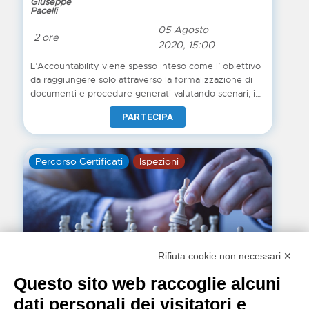
Giuseppe
Pacelli
05 Agosto
2 ore
2020, 15:00
L’Accountability viene spesso inteso come l’ obiettivo
da raggiungere solo attraverso la formalizzazione di
documenti e procedure generati valutando scenari, in
astratto, dal punto di vista del Titolare/Responsabile
PARTECIPA
del trattamento: ma cosa succede quando è
l’interessato a rimettersi al centro, dell’attività di
trattamento, esercitando i propri diritti ? In questo
Percorso Certificati
Ispezioni
evento vedremo, anche attraverso casi pratici, quanti
e quali sono le aree di miglioramento da considerare,
e su cui lavorare nella sostanza, per organizzare e
gestire l’esercizio dei diritti dell’interessato.
Rifiuta cookie non necessari ✕
Questo sito web raccoglie alcuni
dati personali dei visitatori e