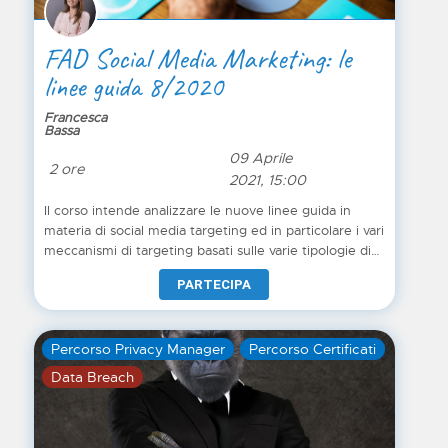
FAD Social Media Marketing: le
linee guida 8/2020
Francesca
Bassa
09 Aprile
2 ore
2021, 15:00
Il corso intende analizzare le nuove linee guida in
materia di social media targeting ed in particolare i vari
meccanismi di targeting basati sulle varie tipologie di
dati raccolti.
PARTECIPA
Percorso Privacy Manager
Percorso Certificati
Data Breach