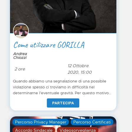
Come utilizzare GORILLA
Andrea
Chiozzi
12 Ottobre
2 ore
2020, 15:00
Quando abbiamo una segnalazione di una possibile
violazione spesso ci troviamo in difficoltà nel
determinarne l'eventuale gravità. Per questo motivo
abbiamo sviluppato il tool GORILLA Databreach: ma
PARTECIPA
come deve essere utilizzato?
Percorso Privacy Manager
Percorso Certificati
Accordo Sindacale
Videosorveglianza