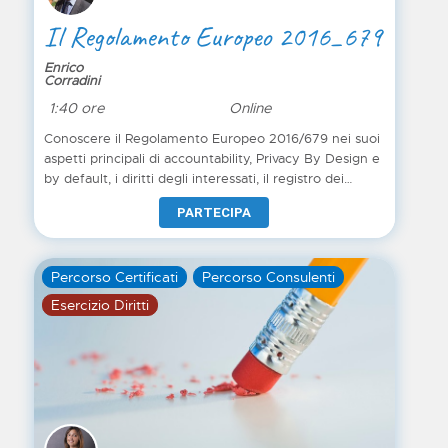
Il Regolamento Europeo 2016_679
Enrico
Corradini
1:40 ore
Online
Conoscere il Regolamento Europeo 2016/679 nei suoi
aspetti principali di accountability, Privacy By Design e
by default, i diritti degli interessati, il registro dei
trattamenti, la valutazione dell'impatto. Conoscere
PARTECIPA
l'approccio al rischio, la valutazione del data breach.
Percorso Certificati
Percorso Consulenti
Esercizio Diritti