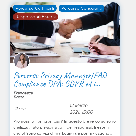
Percorso Certificati
Percorso Consulenti
Responsabili Esterni
Percorso Privacy Manager|FAD
Compliance DPA: GDPR ed i
responsabili esterni nel settore del
Francesca
Bassa
marketing, differenze e garanzie
12 Marzo
2 ore
2021, 15:00
Promossi o non promossi? In questo breve corso sono
analizzati lato privacy alcuni dei responsabili esterni
che offrono servizi di marketing sia per la gestione