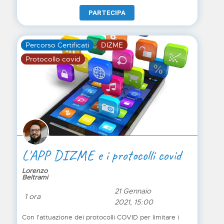
delle newsletter o attività di profilazione, sia per la
PARTECIPA
creazione di e-commerce o la gestione di
marketplace.
Percorso Certificati
DIZME
Protocollo covid
L'APP DIZME e i protocolli covid
Lorenzo
Beltrami
21 Gennaio
1 ora
2021, 15:00
Con l'attuazione dei protocolli COVID per limitare i