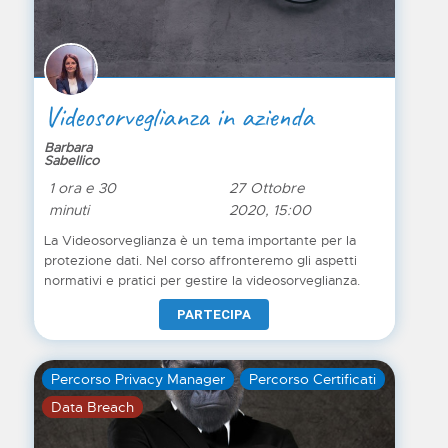
come nominarlo, quando nominarlo.
Videosorveglianza in azienda
Barbara
Sabellico
1 ora e 30
27 Ottobre
minuti
2020, 15:00
La Videosorveglianza è un tema importante per la
protezione dati. Nel corso affronteremo gli aspetti
normativi e pratici per gestire la videosorveglianza.
PARTECIPA
Percorso Privacy Manager
Percorso Certificati
Data Breach