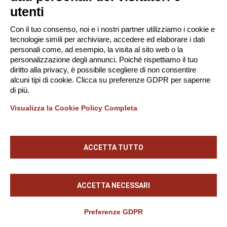
Ispezioni dell'Autorità
utenti
Giuseppe
Alessandro
Giuliano
Simonassi
Con il tuo consenso, noi e i nostri partner utilizziamo i cookie e
tecnologie simili per archiviare, accedere ed elaborare i dati
1 ora e 30
24 Luglio
personali come, ad esempio, la visita al sito web o la
minuti
2020, 15:00
personalizzazione degli annunci. Poiché rispettiamo il tuo
Con I nostri Ospiti, il Dott. Giuseppe Giuliano
diritto alla privacy, è possibile scegliere di non consentire
funzionario alle attività ispettive del Garante ed
alcuni tipi di cookie. Clicca su preferenze GDPR per saperne
Alessandro Simonassi della società P.I. Group,
di più.
consulente Certificato, parleremo delle attività
PARTECIPA
ispettive effettuate dal Garante, dei buoni
Visualizza la Cookie Policy Completa
comportamenti da osservare.
Percorso Privacy Manager
Percorso Certificati
ACCETTA TUTTO
Percorso Consulenti
Marketing
ACCETTA NECESSARI
Preferenze GDPR