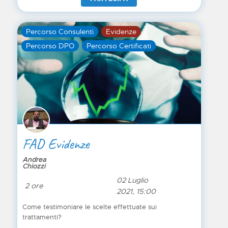
Percorso Consulenti
Evidenze
Percorso DPO
Percorso Certificati
FAD Evidenze
Andrea
Chiozzi
02 Luglio
2 ore
2021, 15:00
Come testimoniare le scelte effettuate sui
trattamenti?