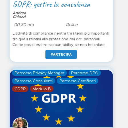
GDPR: gestire la consulenza
Andrea
Chiozzi
00:30 ora
Online
L’attività di compliance rientra tra i temi più importanti
tra quelli relativi alla protezione dei dati personali.
Come posso essere accountability, se non ho chiaro
che tipi di trattamenti effettuo? Tutto parte dai
PARTECIPA
trattamenti e poi la differenza sta nel protocollo
utilizzato e nel sapere dare le corrrette evidenze
attraverso l'efficacità delle procedure.
Percorso Privacy Manager
Percorso DPO
Percorso Consulenti
Percorso Certificati
GDPR
Modulo B