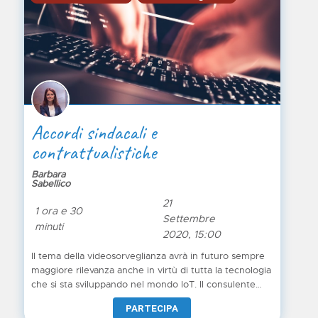
Accordi sindacali e
contrattualistiche
Barbara
Sabellico
21
1 ora e 30
Settembre
minuti
2020, 15:00
Il tema della videosorveglianza avrà in futuro sempre
maggiore rilevanza anche in virtù di tutta la tecnologia
che si sta sviluppando nel mondo IoT. Il consulente
che eroga servizi GDPR deve essere in grado di
PARTECIPA
assistere il proprio cliente sia in ambito informatico