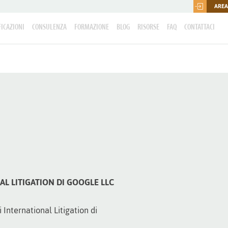
AREA
FICAZIONI
CONSULENZA
FORMAZIONE
BLOG
RISORSE
FAQ
CONTATTACI
L LITIGATION DI GOOGLE LLC
International Litigation di