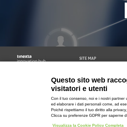
SITE MAP
Come Funziona
Società soggetta alla Direzione e
Consulenza
Coordinamento di Tinexta S.p.A.
Questo sito web raccog
Formazione
Blog
visitatori e utenti
FAQ
Con il tuo consenso, noi e i nostri partner 
Contattaci
ed elaborare i dati personali come, ad esem
Poiché rispettiamo il tuo diritto alla privacy
Clicca su preferenze GDPR per saperne di
© Tinexta Innovation Hub S.p.A. 2026 tutti i diritti riservati. PrivacyLab 
Visualizza la Cookie Policy Completa