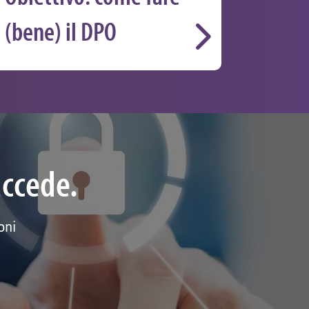
(bene) il DPO
uccede.
oni