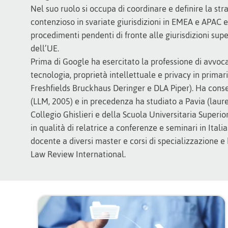
Nel suo ruolo si occupa di coordinare e definire la str
contenzioso in svariate giurisdizioni in EMEA e APAC 
procedimenti pendenti di fronte alle giurisdizioni super
dell’UE.
Prima di Google ha esercitato la professione di avvoc
tecnologia, proprietà intellettuale e privacy in primar
Freshfields Bruckhaus Deringer e DLA Piper). Ha con
(LLM, 2005) e in precedenza ha studiato a Pavia (laur
Collegio Ghislieri e della Scuola Universitaria Superi
in qualità di relatrice a conferenze e seminari in Itali
docente a diversi master e corsi di specializzazione 
Law Review International.