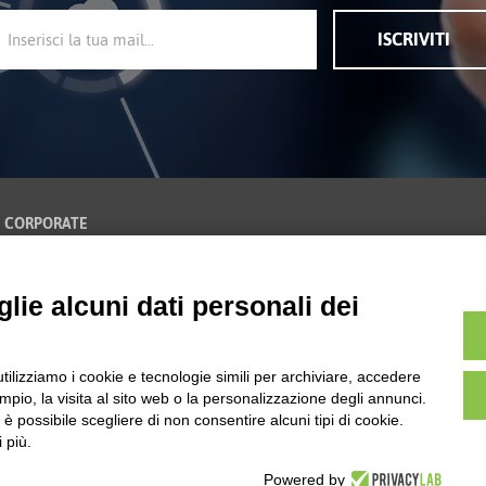
ISCRIVITI
CORPORATE
Certificazioni
Informativa Sulla Privacy
lie alcuni dati personali dei
Modifica Preferenze GDPR
Codice Etico e Modello
Organizzativo
utilizziamo i cookie e tecnologie simili per archiviare, accedere
pio, la visita al sito web o la personalizzazione degli annunci.
, è possibile scegliere di non consentire alcuni tipi di cookie.
 più.
è un marchio registrato nell'Unione Europea e non ne è consentito l'utilizzo senza aut
Powered by