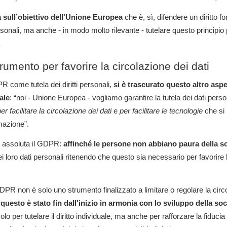
a sull’obiettivo dell'Unione Europea
che è, sì, difendere un diritto f
rsonali, ma anche - in modo molto rilevante - tutelare questo principio
.
mento per favorire la circolazione dei dati
R come tutela dei diritti personali,
si è trascurato questo altro asp
ale
: “noi - Unione Europea - vogliamo garantire la tutela dei dati perso
er facilitare la circolazione dei dati
e
per facilitare le tecnologie
che si 
rmazione”.
a assoluta il GDPR:
affinché le persone non abbiano paura della so
ei loro dati personali ritenendo che questo sia necessario per favorire 
 GDPR non è solo uno strumento finalizzato a limitare o regolare la circ
questo è stato fin dall'inizio in armonia con lo sviluppo della soc
lo per tutelare il diritto individuale, ma anche per rafforzare la fiducia 