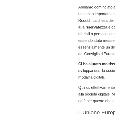
Abbiamo cominciato a 
un senso importante si
Rodotà. La difesa dei 
alla riservatezza
e co
riferibili a persone id
essendo state messe al
essenzialmente un diri
del Consiglio d'Europ
Ci ha aiutato moltis
sviluppandosi la socie
modalità digitali.
Quindi, effettivamente
alla società digitale. 
ed è per questo che ci i
L’Unione Europ