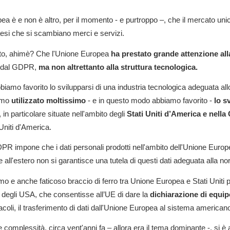
a è e non è altro, per il momento - e purtroppo –, che il mercato unic
aesi che si scambiano merci e servizi.
ato, ahimè? Che l'Unione Europea
ha prestato grande attenzione all
 dal GDPR,
ma non altrettanto alla struttura tecnologica.
amo favorito lo svilupparsi di una industria tecnologica adeguata allo
iamo
utilizzato moltissimo
- e in questo modo abbiamo favorito -
lo s
, in particolare situate nell'ambito degli
Stati Uniti d’America e nella
 Uniti d'America.
PR impone che i dati personali prodotti nell'ambito dell'Unione Euro
, se all'estero non si garantisce una tutela di questi dati adeguata alla 
mo e anche faticoso braccio di ferro tra Unione Europea e Stati Uniti 
 degli USA, che consentisse all’UE di dare la
dichiarazione di equip
coli, il trasferimento di dati dall'Unione Europea al sistema american
complessità, circa vent'anni fa – allora era il tema dominante -, si è a