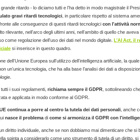
grande ritardo - lo diciamo tutti e l'ha detto in modo magistrale il Pre
ato gravi ritardi tecnologici
, in particolare rispetto al sistema am
fronte alle conseguenze di questi ritardi tecnologici
con l'attività nor
o rilevante, nell'arco degli ultimi anni, nell'ambito di quello che aveva
eso come regolazione dell'uso dei dati nel mondo digitale.
L’AI Act, il
iciale
si inserisce in questo quadro.
e dell'Unione Europea sull'utilizzo dell'intelligenza artificiale, la qual
non un'unica tecnologia, che ha alla base l’analisi dei dati a disposizi
ologie.
tutti i suoi regolamenti,
richiama sempre il GDPR
, sottolineando ch
ata e applicata in modo conforme al GDPR.
'UE continua a porre al centro la tutela dei dati personali
, anche 
qui
nasce il problema
di
come si armonizza il GDPR con l'intelligen
 un diritto individuale, anche se non dobbiamo mai dimenticare che si 
ella spinta a considerarlo come uno strumento di tutela di un diritto, si