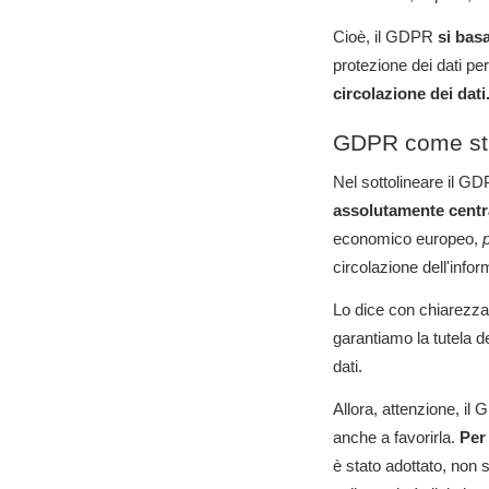
Cioè, il GDPR
si bas
protezione dei dati pe
circolazione dei dati
GDPR come stru
Nel sottolineare il GDP
assolutamente centr
economico europeo,
p
circolazione dell'info
Lo dice con chiarezz
garantiamo la tutela d
dati.
Allora, attenzione, il
anche a favorirla.
Per 
è stato adottato, non so