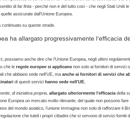
entito di
far finta
- perché non è del tutto così - che negli Stati Uniti le t
 quelle assicurate dall'Unione Europea.
 continuato su queste strade.
ea ha allargato progressivamente l’efficacia de
ct, possiamo anche dire che l’Unione Europea, negli ultimi regolamenti,
ito che le
regole europee
si applicano
non solo ai fornitori di servizi 
gitali che abbiano sede nell'UE, ma
anche ai fornitori di servizi che 
tinatari
di questi servizi
hanno sede nell’UE.
te, di iniziativa propria
,
allargato ulteriormente l'efficacia
della s
one Europea un mercato molto rilevante, del quale non possono fare
rese del mondo asiatico, l'unione immagina non solo di rafforzare il
Br
egolazione che tuteli i propri cittadini che si servono di servizi forniti 