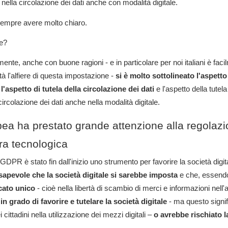
e nella circolazione dei dati anche con modalità digitale.
empre avere molto chiaro.
de?
nte, anche con buone ragioni - e in particolare per noi italiani è fac
 l'alfiere di questa impostazione -
si è molto sottolineato l'aspetto 
o
l'aspetto di tutela della circolazione dei dati
e l'aspetto della tutela
 circolazione dei dati anche nella modalità digitale.
ea ha prestato grande attenzione alla regolaz
ura tecnologica
 GDPR è stato fin dall'inizio uno strumento per favorire la società digi
apevole che la società digitale si sarebbe imposta
e che, essendo
cato unico
- cioè nella libertà di scambio di merci e informazioni nell
 in grado di favorire e tutelare la società digitale
- ma questo signi
i cittadini nella utilizzazione dei mezzi digitali –
o avrebbe rischiato l