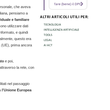
fare (bene) il DPO
ersonale, che aveva
aliana, pensiamo a
ALTRI ARTICOLI UTILI PER:
viduale e familiare
TECNOLOGIA
ono utilizzare dati
INTELLIGENZA ARTIFICIALE
informato, e quindi
TOOLS
uralmente, questo era
LEGAL
AI ACT
a (UE), prima ancora
ato
e poi,
ttraverso la rete, con
litati nel passaggio
a
l'Unione Europea