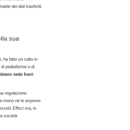
utele dei dati trasferiti
lla sua
 ha fatto un salto in
o di piattaforme o di
abbiano sede fuori
ua regolazione.
 a meno né le imprese
ussels Effect
ma, in
da società