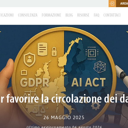
AREA
FICAZIONI
CONSULENZA
FORMAZIONE
BLOG
RISORSE
FAQ
CONTATTACI
 favorire la circolazione dei da
26 MAGGIO 2025
Ultimo aggiornamento 06 agosto 2026