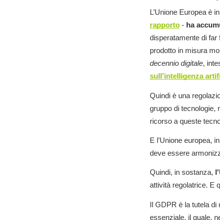
L’Unione Europea è in 
rapporto
-
ha accumul
disperatamente di far 
prodotto in misura molt
decennio digitale
, int
sull'intelligenza artif
Quindi è una regolazion
gruppo di tecnologie, 
ricorso a queste tecn
E l’Unione europea, in 
deve essere armonizz
Quindi, in sostanza,
l
attività regolatrice. E 
Il GDPR è la tutela di
essenziale, il quale, n