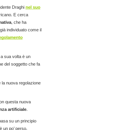
sidente Draghi
nel suo
ericano. E cerca
mativa
, che ha
 già individuato come il
 regolamento
e a sua volta è un
one del soggetto che fa
e la nuova regolazione
con questa nuova
za artificiale
.
basa su un principio
 è un po’ perso.