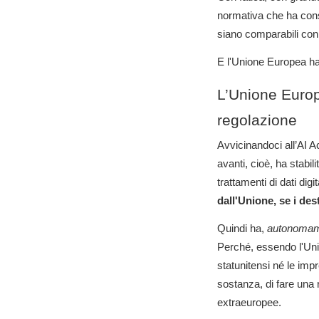
normativa che ha cons
siano comparabili con
E l'Unione Europea ha
L’Unione Europ
regolazione
Avvicinandoci all’AI A
avanti, cioè, ha stabil
trattamenti di dati di
dall'Unione, se i des
Quindi ha,
autonomamen
Perché, essendo l'Uni
statunitensi né le imp
sostanza, di fare una r
extraeuropee.