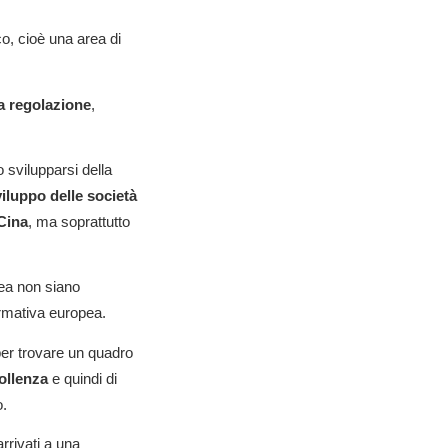
o, cioè una area di
a regolazione
,
 svilupparsi della
viluppo delle società
 Cina
, ma soprattutto
pea non siano
normativa europea.
per trovare un quadro
ollenza
e quindi di
o.
rrivati a una