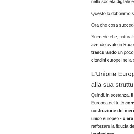
nella società digitale 
Questo lo dobbiamo s
Ora che cosa succe
Succede che, naturalme
avendo avuto in Rodotà
trascurando
un poc
cittadini europei nella
L’Unione Europ
alla sua strutt
Quindi, in sostanza, il
Europea del tutto
cons
costruzione del mer
unico europeo -
o era
rafforzare la fiducia de
implosione
.