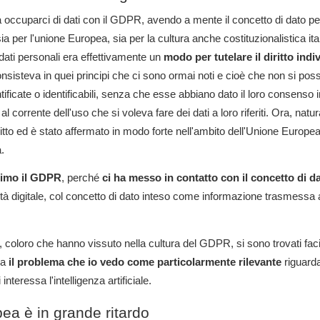
occuparci di dati con il GDPR, avendo a mente il concetto di dato p
a per l'unione Europea, sia per la cultura anche costituzionalistica it
dati personali era effettivamente un
modo per tutelare il diritto indi
nsisteva in quei principi che ci sono ormai noti e cioè che non si poss
entificate o identificabili, senza che esse abbiano dato il loro consenso 
 corrente dell'uso che si voleva fare dei dati a loro riferiti. Ora, nat
tto ed è stato affermato in modo forte nell'ambito dell'Unione Europe
a.
simo il GDPR
, perché
ci ha messo in contatto con il concetto di d
tà digitale, col concetto di dato inteso come informazione trasmessa a
, coloro che hanno vissuto nella cultura del GDPR, si sono trovati faci
Ma
il problema che io vedo come particolarmente rilevante
riguard
nteressa l'intelligenza artificiale.
ea è in grande ritardo