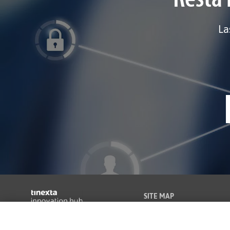
La
SITE MAP
Come Funziona
Società soggetta alla Direzione e
Consulenza
Coordinamento di Tinexta S.p.A.