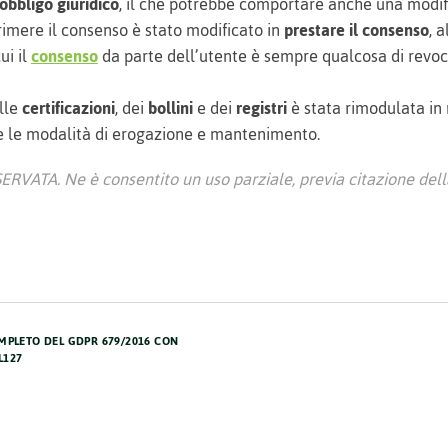
obbligo giuridico
, il che potrebbe comportare anche una modif
rimere il consenso è stato modificato in
prestare il consenso
, a
ui il
consenso
da parte dell’utente è sempre qualcosa di revo
lle
certificazioni
, dei
bollini
e dei
registri
è stata rimodulata in
le modalità di erogazione e mantenimento.
ATA. Ne è consentito un uso parziale, previa citazione della
OMPLETO DEL GDPR 679/2016 CON
L127