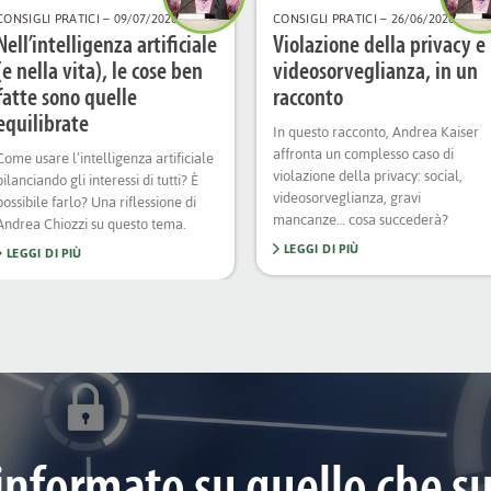
CONSIGLI PRATICI
– 09/07/2026
CONSIGLI PRATICI
– 26/06/2026
Nell’intelligenza artificiale
Violazione della privacy e
(e nella vita), le cose ben
videosorveglianza, in un
fatte sono quelle
racconto
equilibrate
In questo racconto, Andrea Kaiser
affronta un complesso caso di
Come usare l’intelligenza artificiale
violazione della privacy: social,
bilanciando gli interessi di tutti? È
videosorveglianza, gravi
possibile farlo? Una riflessione di
mancanze… cosa succederà?
Andrea Chiozzi su questo tema.
LEGGI DI PIÙ
LEGGI DI PIÙ
informato su quello che s