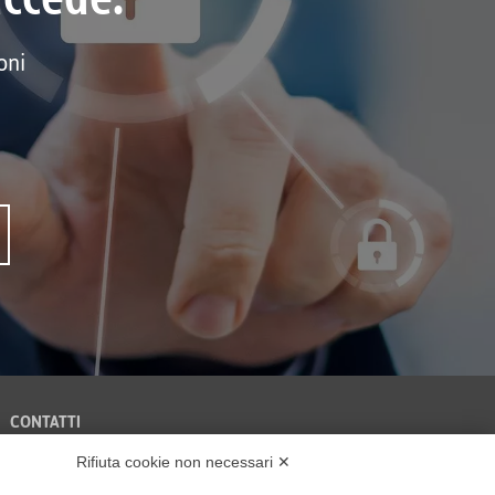
oni
CONTATTI
Business Unit PrivacyLab
Tinexta Innovation Hub
Rifiuta cookie non necessari ✕
Via del Fante 45
S.p.A.