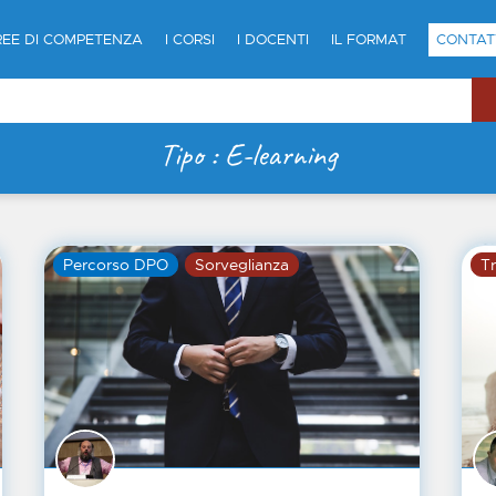
REE DI COMPETENZA
I CORSI
I DOCENTI
IL FORMAT
CONTAT
Tipo : E-learning
Percorso DPO
Sorveglianza
Tr