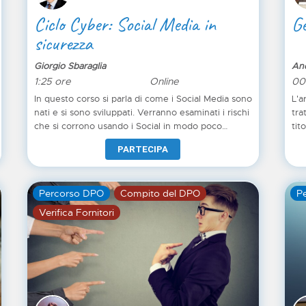
Ciclo Cyber: Social Media in
Ge
sicurezza
Giorgio Sbaraglia
And
1:25 ore
Online
00
In questo corso si parla di come i Social Media sono
L'a
nati e si sono sviluppati. Verranno esaminati i rischi
tra
che si corrono usando i Social in modo poco
tit
attento, perché – è noto – sui Social abbassiamo la
uni
PARTECIPA
guardia e diventiamo più vulnerabili. Vedremo
pre
alcuni casi famosi ed istruttivi di uso sbagliato dei
mis
Social (con conseguenze talvolta molto gravi). Si
tal
Percorso DPO
Compito del DPO
P
parlerà poi dei principali attacchi e delle truffe che
pre
ci vengono portate attraverso i Social (dal furto
dir
Verifica Fornitori
d’identità alla Sextorsion). Tratteremo le fake
tra
news: esempi famosi e come riconoscerle.
Com
sti
pro
Est