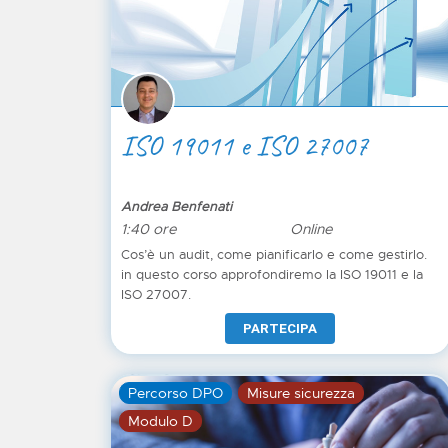
ISO 19011 e ISO 27007
Andrea Benfenati
1:40 ore
Online
Cos’è un audit, come pianificarlo e come gestirlo.
in questo corso approfondiremo la ISO 19011 e la
ISO 27007.
PARTECIPA
Percorso DPO
Misure sicurezza
Modulo D