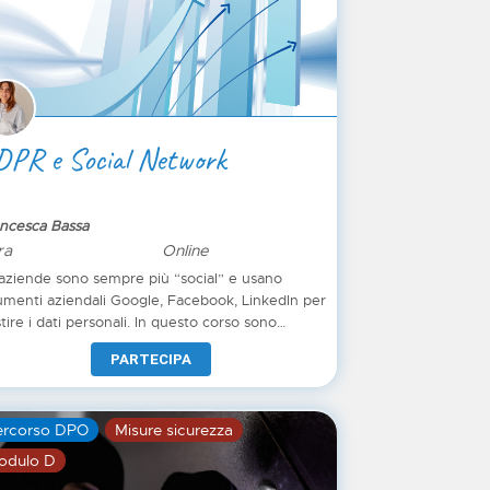
DPR e Social Network
ncesca Bassa
ra
Online
aziende sono sempre più “social” e usano
umenti aziendali Google, Facebook, LinkedIn per
tire i dati personali. In questo corso sono
rontati gli aspetti di adeguamento normativo
PARTECIPA
vacy dei social network più utilizzati per il
iness, l’obiettivo del corso è quello di
smettere attraverso casi pratici gli strumenti per
ercorso DPO
Misure sicurezza
tirli nel rispetto della disciplina del GDPR.
odulo D