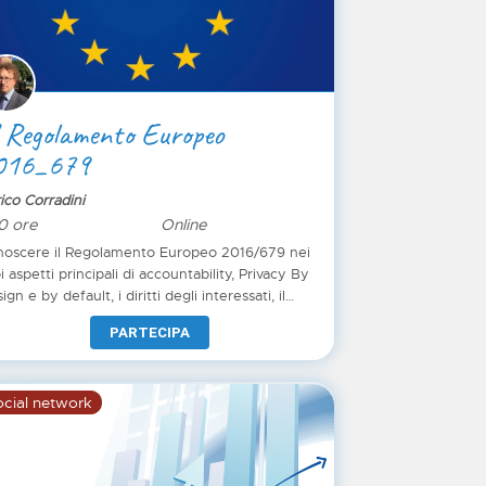
 Regolamento Europeo
016_679
ico Corradini
0 ore
Online
oscere il Regolamento Europeo 2016/679 nei
i aspetti principali di accountability, Privacy By
ign e by default, i diritti degli interessati, il
istro dei trattamenti, la valutazione dell'impatto.
PARTECIPA
oscere l'approccio al rischio, la valutazione del
a breach.
cial network