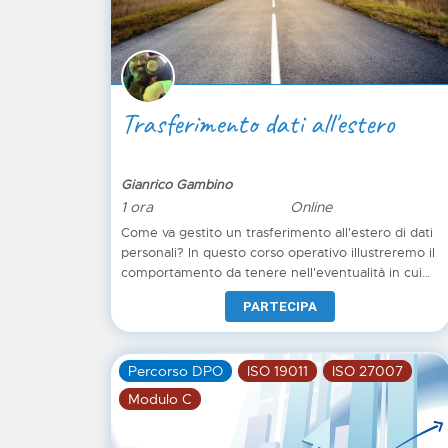
Trasferimento dati all'estero
Gianrico Gambino
1 ora
Online
Come va gestito un trasferimento all'estero di dati
personali? In questo corso operativo illustreremo il
comportamento da tenere nell'eventualità in cui
l'azienda si avvalga di fornitori dove viene coinvolto
PARTECIPA
almeno un trattamento che implica il trasferimento
dentro e fuori l'UE.
Percorso DPO
ISO 19011
ISO 27007
Modulo C