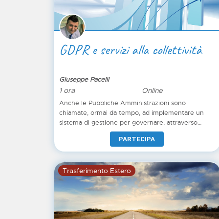
GDPR e servizi alla collettività
Giuseppe Pacelli
1 ora
Online
Anche le Pubbliche Amministrazioni sono
chiamate, ormai da tempo, ad implementare un
sistema di gestione per governare, attraverso
funzioni e procedure, i processi tipici di un Servizio
PARTECIPA
Pubblico. Transizione al digitale (Codice
dell’Amministrazione digitale), lotta alla corruzione
(Legge 3/2019) e protezione del dato personale
Trasferimento Estero
(General Data Protection Regulation) sono parte
della “legal inventory” attenzionata, oggi, da ogni
Organizzazione Pubblica o Privata erogante servizi
pubblici.