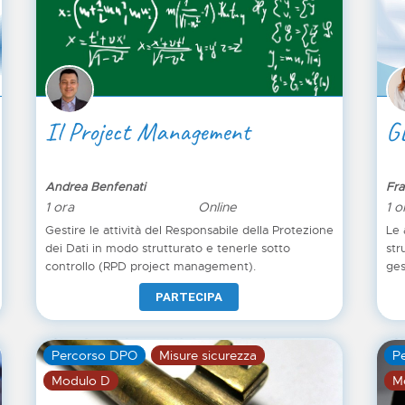
Il Project Management
G
Andrea Benfenati
Fra
1 ora
Online
1 o
Gestire le attività del Responsabile della Protezione
Le 
dei Dati in modo strutturato e tenerle sotto
str
controllo (RPD project management).
ges
aff
PARTECIPA
pri
bus
tra
Percorso DPO
Misure sicurezza
P
ges
Modulo D
M