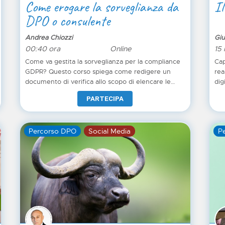
Come erogare la sorveglianza da
Il
DPO o consulente
Andrea Chiozzi
Giu
00:40 ora
Online
15 
Come va gestita la sorveglianza per la compliance
Cap
GDPR? Questo corso spiega come redigere un
rea
documento di verifica allo scopo di elencare le
dig
misure adottate dall’azienda per proteggere i dati,
PARTECIPA
la valutazione della loro conformità alla normativa
sulla privacy e, se necessario, anche possibili azioni
consigliate per proseguire nel percorso di
Percorso DPO
Social Media
P
compliance.